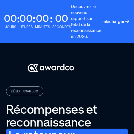
Découvrez le
nouveau
00
00
00
00
:
:
:
rapport sur
Télécharger
l'état de la
JOURS
HEURES
MINUTES
SECONDES
reconnaissance
en 2026.
DÉMO AWARDCO
Récompenses et
reconnaissance