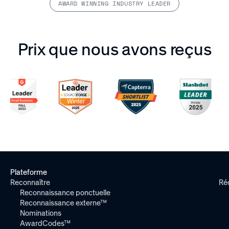
AWARD WINNING INDUSTRY LEADER
Prix que nous avons reçus
Plateforme
Reconnaître
Ré
Reconnaissance ponctuelle
Reconnaissance externe™
Nominations
AwardCodes™