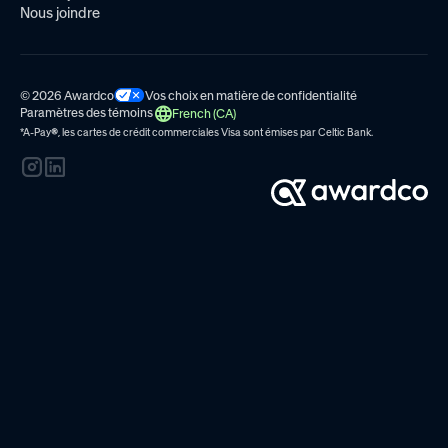
Nous joindre
© 2026 Awardco
Vos choix en matière de confidentialité
Paramètres des témoins
French (CA)
*A-Pay
®
, les cartes de crédit commerciales Visa sont émises par
Celtic Bank.