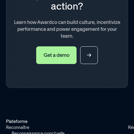
action?
Learn how Awardco can build culture, incentivize
performance and power engagement for your
team.
Get a demo
Plateforme
Reconnaître
Ré
Reconnaissance ponctuelle