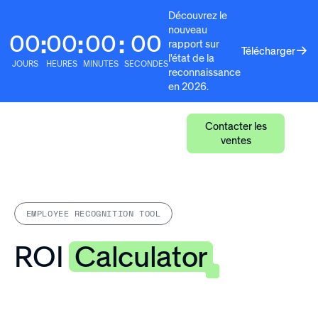
Découvrez le
nouveau
00
00
00
00
:
:
:
rapport sur
Télécharger
l'état de la
JOURS
HEURES
MINUTES
SECONDES
reconnaissance
en 2026.
Contacter les
ventes
EMPLOYEE RECOGNITION TOOL
ROI
Calculator