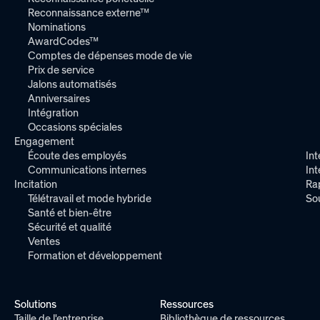
Reconnaissance externe™
Nominations
AwardCodes™
Comptes de dépenses mode de vie
Prix de service
Jalons automatisés
Anniversaires
Intégration
Occasions spéciales
Engagement
Écoute des employés
Int
Communications internes
In
Incitation
Ra
Télétravail et mode hybride
So
Santé et bien-être
Sécurité et qualité
Ventes
Formation et développement
Solutions
Ressources
Taille de l'entreprise
Bibliothèque de ressources