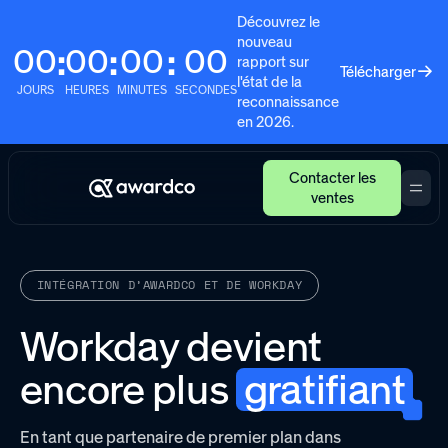
Découvrez le
nouveau
00
00
00
00
:
:
:
rapport sur
Télécharger
l'état de la
JOURS
HEURES
MINUTES
SECONDES
reconnaissance
en 2026.
Contacter les
ventes
INTÉGRATION D’AWARDCO ET DE WORKDAY
Workday devient
encore plus
gratifiant
En tant que partenaire de premier plan dans