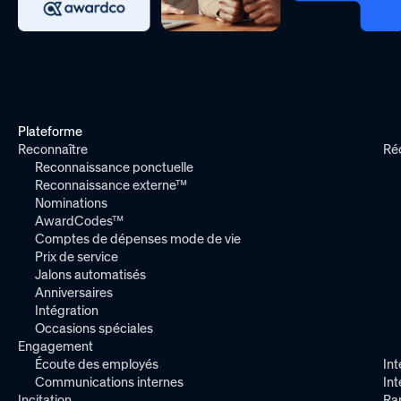
Plateforme
Reconnaître
Ré
Reconnaissance ponctuelle
Reconnaissance externe™
Nominations
AwardCodes™
Comptes de dépenses mode de vie
Prix de service
Jalons automatisés
Anniversaires
Intégration
Occasions spéciales
Engagement
Écoute des employés
Int
Communications internes
In
Incitation
Ra