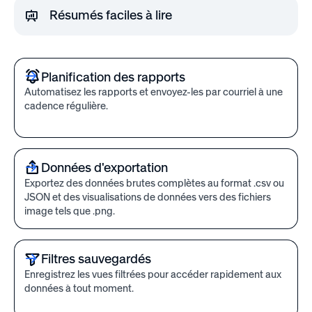
jour rapides et des informations puissantes
Examinez de plus près votre budget, vos
Résumés faciles à lire
pour guider vos programmes de
dépenses, vos rachats et la façon dont vos
reconnaissance et de récompenses.
programmes sont utilisés — tout ce dont vous
Obtenez des résumés clairs et visuels de vos
avez besoin pour rester au courant.
données, parfaits pour repérer les tendances
Planification des rapports
ou créer votre prochaine présentation
Automatisez les rapports et envoyez-les par courriel à une
exceptionnelle.
cadence régulière.
Données d'exportation
Exportez des données brutes complètes au format .csv ou
JSON et des visualisations de données vers des fichiers
image tels que .png.
Filtres sauvegardés
Enregistrez les vues filtrées pour accéder rapidement aux
données à tout moment.