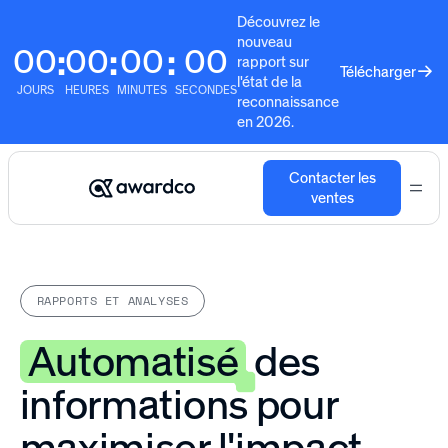
Découvrez le
nouveau
00
00
00
00
:
:
:
rapport sur
Télécharger
l'état de la
JOURS
HEURES
MINUTES
SECONDES
reconnaissance
en 2026.
Contacter les
ventes
RAPPORTS ET ANALYSES
Automatisé
des
informations pour
maximiser l'impact