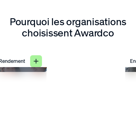
Pourquoi les organisations
choisissent Awardco
ement
Engage
9
9
%
ntation de la
augment
ctivité
l'engag