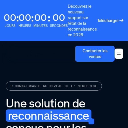
Découvrez le
nouveau
00
00
00
00
:
:
:
rapport sur
Télécharger
l'état de la
JOURS
HEURES
MINUTES
SECONDES
reconnaissance
en 2026.
Contacter les
ventes
RECONNAISSANCE AU NIVEAU DE L'ENTREPRISE
Une solution de
reconnaissance
conçue pour les