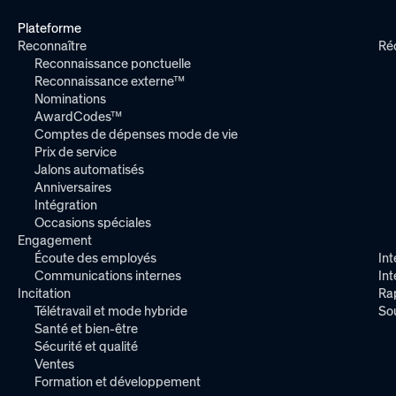
Plateforme
Reconnaître
Ré
Reconnaissance ponctuelle
Reconnaissance externe™
Nominations
AwardCodes™
Comptes de dépenses mode de vie
Prix de service
Jalons automatisés
Anniversaires
Intégration
Occasions spéciales
Engagement
Écoute des employés
Int
Communications internes
In
Incitation
Ra
Télétravail et mode hybride
So
Santé et bien-être
Sécurité et qualité
Ventes
Formation et développement