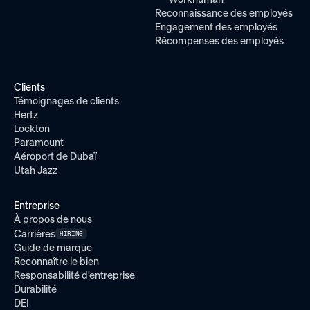
redemption
Reconnaissance des employés
always flowing
options for over
Engagement des employés
163 countries and
Récompenses des employés
in-country
fulfillment to avoid
tariffs or costly
Clients
shipping
Témoignages de clients
Hertz
Lockton
Paramount
Aéroport de Dubaï
International
Utah Jazz
Program
Entreprise
Management
À propos de nous
Manage programs
Carrières
HIRING
across different
Guide de marque
Reconnaître le bien
regions and
Responsabilité d'entreprise
geographies to create
Durabilité
the right experiences
DEI