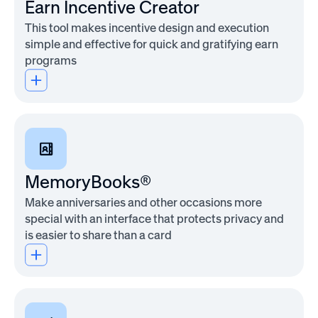
Earn Incentive Creator
to
help
This tool makes incentive design and execution
organizations
simple and effective for quick and gratifying earn
listen
programs
at
scale,
understand
what’s
driving
engagement,
and
MemoryBooks®
take
meaningful
Make anniversaries and other occasions more
action.
special with an interface that protects privacy and
It
is easier to share than a card
goes
beyond
collecting
feedback
to