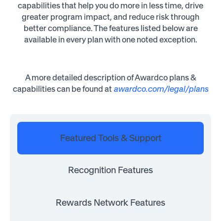
capabilities that help you do more in less time, drive
greater program impact, and reduce risk through
better compliance. The features listed below are
Simple
available in every plan with one noted exception.
Surveys
provide
an
A more detailed description of Awardco plans &
easy
capabilities can be found at
awardco.com/legal/plans
way
to
collect
information,
Featured Tools & Support
and
are
purpose-
Recognition Features
built
for
quick
Rewards Network Features
check-
ins