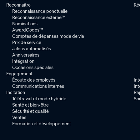
create an experience
Reconnaître
Ré
true to your
Reconnaissance ponctuelle
Reconnaissance externe™
organization
Nominations
AwardCodes™
Comptes de dépenses mode de vie
Prix de service
Jalons automatisés
Anniversaires
Smart
Intégration
Rewards
Occasions spéciales
Engagement
Make the most of
Écoute des employés
Int
tax-advantaged
Communications internes
In
Filterable
programs like
Incitation
Ra
Social Feed
Télétravail et mode hybride
So
service awards
Santé et bien-être
that allow you to
Create the social feed
Sécurité et qualité
provide
experience you want
Ventes
redemption
that can be
Formation et développement
options to
configured to the
employees
individual user,