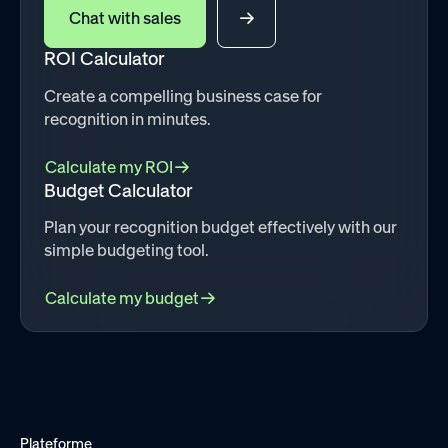
communications tools
Chat with sales
and systems you use
today, like Slack and
ROI Calculator
Ecommerce
Microsoft Teams
(Amazon,
Create a compelling business case for
recognition in minutes.
Best Buy,
etc.)
Calculate my ROI
Budget Calculator
Redemption
options from the
Plan your recognition budget effectively with our
biggest
simple budgeting tool.
ecommerce
providers in the
Calculate my budget
Configurable
world like
Branding
Amazon, with
global fulfillment,
Bring your brand into
shipping, and no
the platform with
fees
logos, colors, and
configurations to
Plateforme