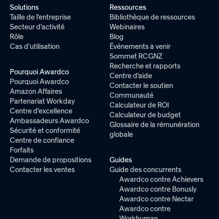
without taxes
Solutions
Ressources
department, role, or
Taille de l'entreprise
Bibliothèque de ressources
other metadata
Secteur d'activité
Webinaires
Rôle
Blog
Cas d'utilisation
Événements à venir
Sommet RCGNZ
Recherche et rapports
Pourquoi Awardco
Centre d'aide
Pourquoi Awardco
Contacter le soutien
Amazon Affaires
Communauté
Partenariat Workday
Calculateur de ROI
Standard
Centre d'excellence
Calculateur de budget
Ambassadeurs Awardco
Award
Glossaire de la rémunération
Funding
Sécurité et conformité
globale
Centre de confiance
Network
Management
Forfaits
Suite
Demande de propositions
Guides
These tools help you
Contacter les ventes
Guide des concurrents
manage your
Awardco offers
Awardco contre Achievers
redemption account
the largest reward
Awardco contre Bonusly
and other payments
network on the
Awardco contre Nectar
to ensure
Awardco contre
planet, with
Workhuman
redemptions are