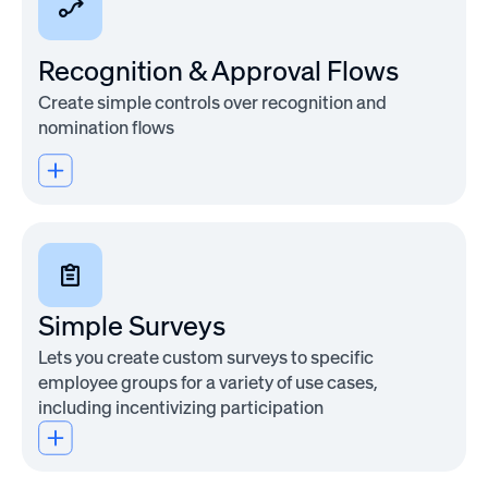
deliver
insights,
Recognition & Approval Flows
accountability,
and
Create simple controls over recognition and
measurable
nomination flows
progress
over
time.
Best
for:
Simple Surveys
Organizations
looking
Lets you create custom surveys to specific
to
employee groups for a variety of use cases,
measure
including incentivizing participation
engagement,
identify
trends,