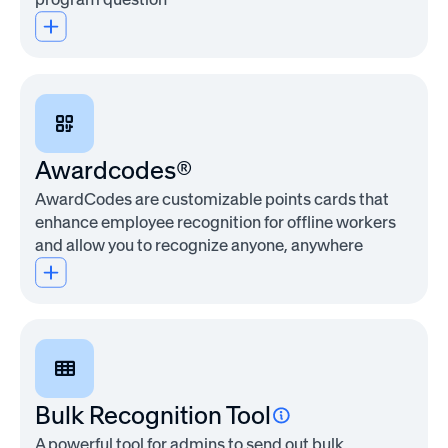
event
feedback,
and
simple
internal
forms.
Plan
Awardcodes®
Features
AwardCodes are customizable points cards that
Basic form
Multiple-
Simple
Responses
enhance employee recognition for offline workers
builder for
choice
distribution
tied to
and allow you to recognize anyone, anywhere
information
and
to
existing
collection
yes/no
employees
employee
question
profiles
types
Get a
demo
LES PLUS
POPULAIRES
Bulk Recognition Tool
Awardco
A powerful tool for admins to send out bulk