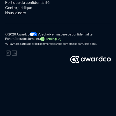
for different
Politique de confidentialité
populations
Centre juridique
Nous joindre
© 2026 Awardco
Vos choix en matière de confidentialité
Paramètres des témoins
French (CA)
*A-Pay
®
, les cartes de crédit commerciales Visa sont émises par
Celtic Bank.
My Circle
Allows individuals to
track close associates
and stay on top of
activity and
milestones relative to
them