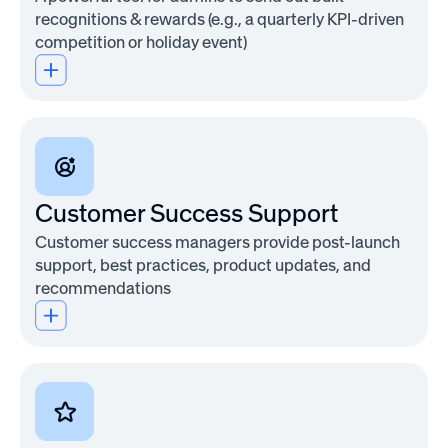
Engage
recognitions & rewards (e.g., a quarterly KPI-driven
Available
competition or holiday event)
as
an
individual
or
bundled
subscription
Customer Success Support
Customer success managers provide post-launch
Awardco
support, best practices, product updates, and
Engage
recommendations
is
a
comprehensive
employee
engagement
solution
built