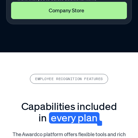
Company Store
Simple
EMPLOYEE RECOGNITION FEATURES
Surveys
Included
with
an
Capabilities included
annual
in
every plan
rewards
and
recognition
The Awardco platform offers flexible tools and rich
subscription