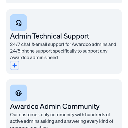
and
lightweight
feedback
without
the
Admin Technical Support
complexity
of
24/7 chat & email support for Awardco admins and
a
24/5 phone support specifically to support any
full
Awardco admin's need
engagement
program.
Best
for:
Awardco Admin Community
Quick
questions,
Our customer-only community with hundreds of
incentivized
active admins asking and answering every kind of
surveys,
program question