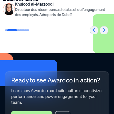
simple and complex
Custom
Khulood al-Marzooqi
budgets alike with
Directeur des récompenses totales et de l'engagement
easy-to-use tools and
Product
des employés, Aéroports de Dubaï
reporting on budgets
Uploads
Include curated
items, rewards
you inventory
personally, or even
intangible
redemption
options like
floating holidays
Ready to see Awardco in action?
Comms
Learn how Awardco can build culture, incentivize
System
performance, and power engagement for your
Integration
team.
Integrate with the