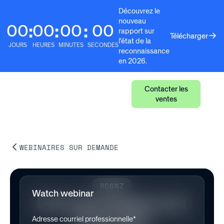
Découvrez le
nouveau
00
00
00
00
:
:
:
rapport sur
Télécharger
l'état de la
JOURS
HEURES
MINUTES
SECONDES
reconnaissance
en 2026.
Contacter les
ventes
WEBINAIRES SUR DEMANDE
RCGNZ
Watch webinar
Driving Engagement
That Lasts
Adresse courriel professionnelle*