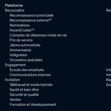
Plateforme
Reconnaître
Ré
Reconnaissance ponctuelle
Reconnaissance externe™
Nominations
AwardCodes™
Comptes de dépenses mode de vie
Prix de service
Jalons automatisés
Anniversaires
Intégration
Occasions spéciales
Engagement
Écoute des employés
Int
Communications internes
In
Incitation
Ra
Télétravail et mode hybride
So
Santé et bien-être
Sécurité et qualité
Ventes
Formation et développement