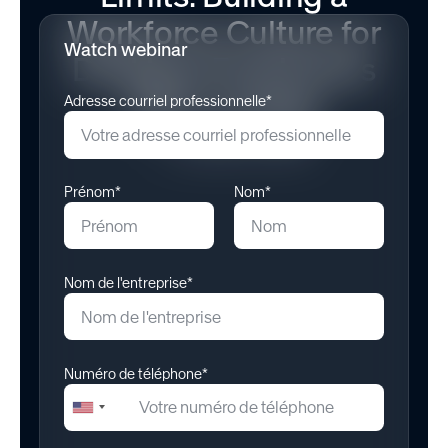
Workforce Culture for
Watch webinar
Deskless Employees
With Lineage
Adresse courriel professionnelle*
October 15, 2025
Prénom*
Nom*
Nom de l'entreprise*
Numéro de téléphone*
+1
United
States