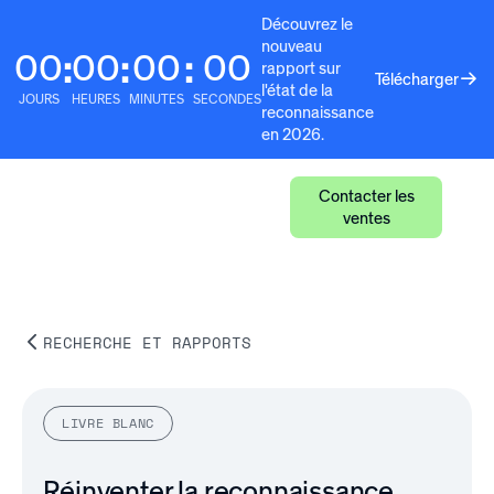
Découvrez le
nouveau
00
00
00
00
:
:
:
rapport sur
Télécharger
l'état de la
JOURS
HEURES
MINUTES
SECONDES
reconnaissance
en 2026.
Contacter les
ventes
RECHERCHE ET RAPPORTS
LIVRE BLANC
Réinventer la reconnaissance