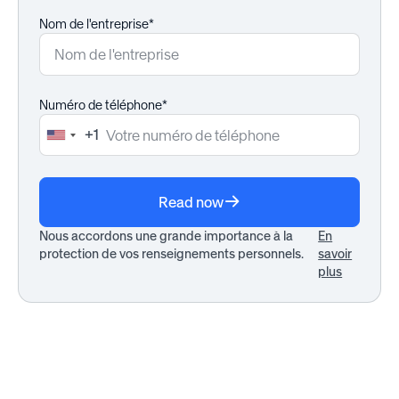
Nom de l'entreprise*
Numéro de téléphone*
+1
United
States
+1
Read now
Nous accordons une grande importance à la
En
protection de vos renseignements personnels.
savoir
plus