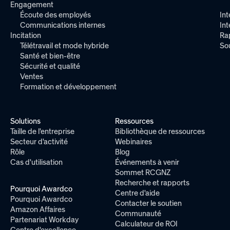
Engagement
Écoute des employés
Int
Communications internes
In
Incitation
Ra
Télétravail et mode hybride
So
Santé et bien-être
Sécurité et qualité
Ventes
Formation et développement
Solutions
Ressources
Taille de l'entreprise
Bibliothèque de ressources
Secteur d'activité
Webinaires
Rôle
Blog
Cas d'utilisation
Événements à venir
Sommet RCGNZ
Recherche et rapports
Pourquoi Awardco
Centre d'aide
Pourquoi Awardco
Contacter le soutien
Amazon Affaires
Communauté
Partenariat Workday
Calculateur de ROI
Centre d'excellence