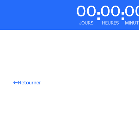
00
00
0
:
:
JOURS
HEURES
MINUT
Plateform
Retourner