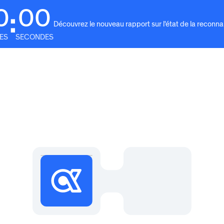
0
00
:
Découvrez le nouveau rapport sur l'état de la reconn
ES
SECONDES
e
Solutions
Pourquoi Awardco
Ressources
For