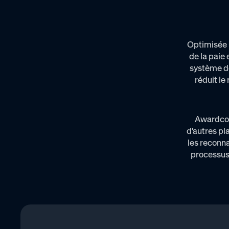
Optimisée p
de la paie
système de
réduit le
Awardco 
d'autres pl
les reconn
processus 