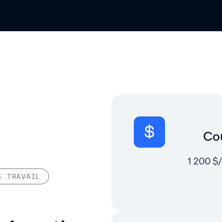
Co
1 200 $
E TRAVAIL