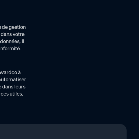
s de gestion
 dans votre
données, il
onformité.
Awardco à
 automatiser
 dans leurs
ces utiles.