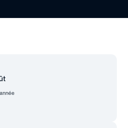
ût
/année