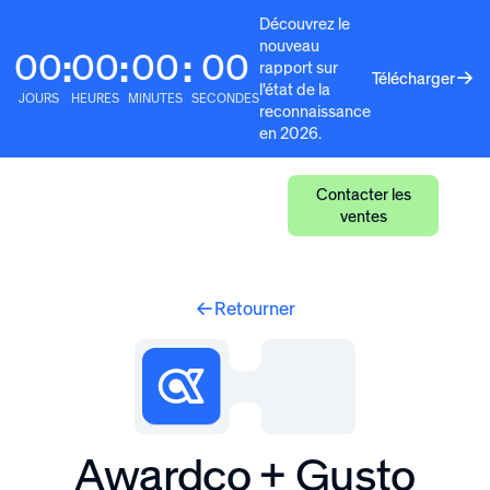
Découvrez le
nouveau
00
00
00
00
:
:
:
rapport sur
Télécharger
l'état de la
JOURS
HEURES
MINUTES
SECONDES
reconnaissance
en 2026.
Contacter les
ventes
Retourner
Awardco + Gusto