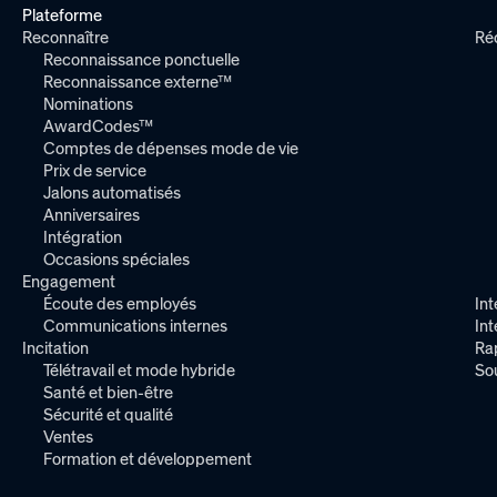
Plateforme
Reconnaître
Ré
Reconnaissance ponctuelle
Reconnaissance externe™
Nominations
AwardCodes™
Comptes de dépenses mode de vie
Prix de service
Jalons automatisés
Anniversaires
Intégration
Occasions spéciales
Engagement
Écoute des employés
Int
Communications internes
In
Incitation
Ra
Télétravail et mode hybride
So
Santé et bien-être
Sécurité et qualité
Ventes
Formation et développement