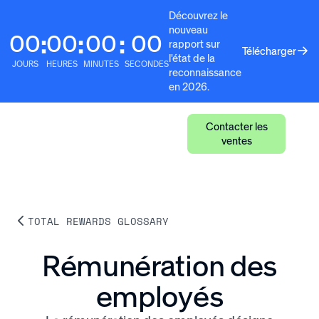
Découvrez le
nouveau
00
00
00
00
:
:
:
rapport sur
Télécharger
l'état de la
JOURS
HEURES
MINUTES
SECONDES
reconnaissance
en 2026.
Contacter les
ventes
TOTAL REWARDS GLOSSARY
Rémunération des
employés