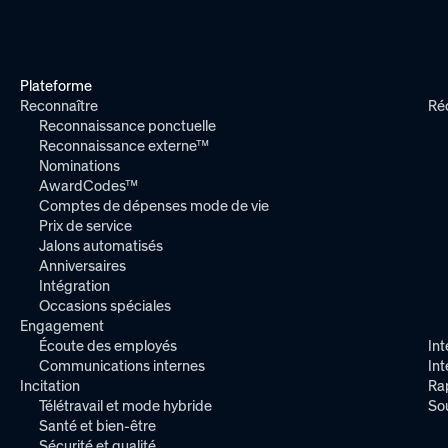
Plateforme
Reconnaître
Ré
Reconnaissance ponctuelle
Reconnaissance externe™
Nominations
AwardCodes™
Comptes de dépenses mode de vie
Prix de service
Jalons automatisés
Anniversaires
Intégration
Occasions spéciales
Engagement
Écoute des employés
Int
Communications internes
In
Incitation
Ra
Télétravail et mode hybride
So
Santé et bien-être
Sécurité et qualité