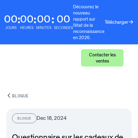
Découvrez le
nouveau
00
00
00
00
:
:
:
rapport sur
Télécharger
l'état de la
JOURS
HEURES
MINUTES
SECONDES
reconnaissance
en 2026.
Contacter les
ventes
BLOGUE
Dec 18, 2024
BLOGUE
Questionnaire sur les cadeaux de