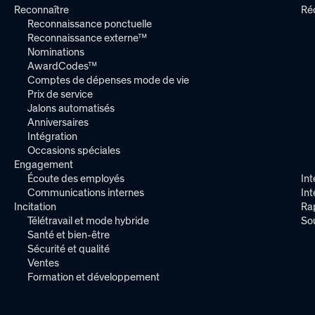
Reconnaître
Ré
Reconnaissance ponctuelle
Reconnaissance externe™
Nominations
AwardCodes™
Comptes de dépenses mode de vie
Prix de service
Jalons automatisés
Anniversaires
Intégration
Occasions spéciales
Engagement
Écoute des employés
Int
Communications internes
In
Incitation
Ra
Télétravail et mode hybride
So
Santé et bien-être
Sécurité et qualité
Ventes
Formation et développement