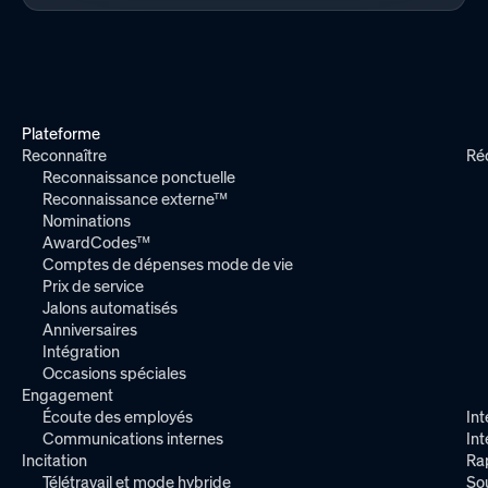
Plateforme
Reconnaître
Ré
Reconnaissance ponctuelle
Reconnaissance externe™
Nominations
AwardCodes™
Comptes de dépenses mode de vie
Prix de service
Jalons automatisés
Anniversaires
Intégration
Occasions spéciales
Engagement
Écoute des employés
Int
Communications internes
In
Incitation
Ra
Télétravail et mode hybride
So