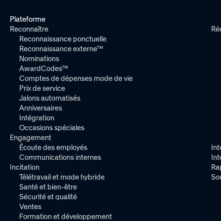
Plateforme
Reconnaître
Ré
Reconnaissance ponctuelle
Reconnaissance externe™
Nominations
AwardCodes™
Comptes de dépenses mode de vie
Prix de service
Jalons automatisés
Anniversaires
Intégration
Occasions spéciales
Engagement
Écoute des employés
Int
Communications internes
In
Incitation
Ra
Télétravail et mode hybride
So
Santé et bien-être
Sécurité et qualité
Ventes
Formation et développement