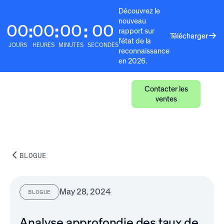
Découvrez le
nouveau
00
00
00
00
:
:
:
rapport sur
Télécharger
l'état de la
JOURS
HEURES
MINUTES
SECONDES
reconnaissance
en 2026.
Contacter les
ventes
BLOGUE
May 28, 2024
BLOGUE
Analyse approfondie des taux de