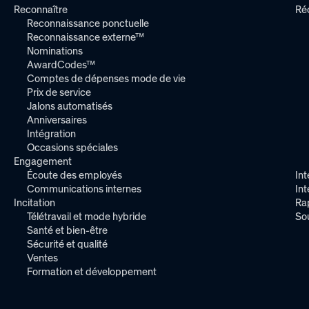
Reconnaître
Ré
Reconnaissance ponctuelle
Reconnaissance externe™
Nominations
AwardCodes™
Comptes de dépenses mode de vie
Prix de service
Jalons automatisés
Anniversaires
Intégration
Occasions spéciales
Engagement
Écoute des employés
Int
Communications internes
In
Incitation
Ra
Télétravail et mode hybride
So
Santé et bien-être
Sécurité et qualité
Ventes
Formation et développement