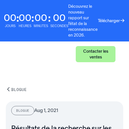
Découvrez le
nouveau
00
00
00
00
:
:
:
rapport sur
Télécharger
l'état de la
JOURS
HEURES
MINUTES
SECONDES
reconnaissance
en 2026.
Contacter les
ventes
BLOGUE
Aug 1, 2021
BLOGUE
Résultats de la recherche sur les