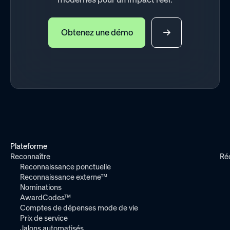
Obtenez une démo
Plateforme
Reconnaître
Ré
Reconnaissance ponctuelle
Reconnaissance externe™
Nominations
AwardCodes™
Comptes de dépenses mode de vie
Prix de service
Jalons automatisés