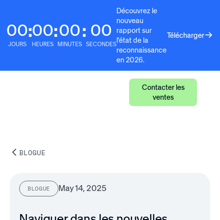
Découvrez le
nouveau
00
00
00
00
:
:
:
rapport sur
Télécharger
l'état de la
JOURS
HEURES
MINUTES
SECONDES
reconnaissance
en 2026.
Contacter les
ventes
BLOGUE
May 14, 2025
BLOGUE
Naviguer dans les nouvelles