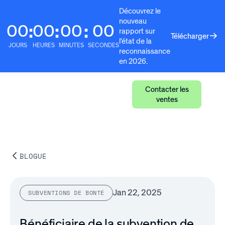
Découvrez le
nouveau
00
00
00
00
:
:
:
rapport sur
Télécharger
l'état de la
JOURS
HEURES
MINUTES
SECONDES
reconnaissance
en 2026.
Contacter les
ventes
BLOGUE
Jan 22, 2025
SUBVENTIONS DE BONTÉ
Bénéficiaire de la subvention de