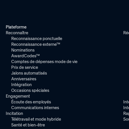
Plateforme
Reconnaître
Ré
Reconnaissance ponctuelle
Reconnaissance externe™
Nominations
AwardCodes™
Comptes de dépenses mode de vie
Prix de service
Jalons automatisés
Anniversaires
Intégration
Occasions spéciales
Engagement
Écoute des employés
Int
Communications internes
In
Incitation
Ra
Télétravail et mode hybride
So
Santé et bien-être