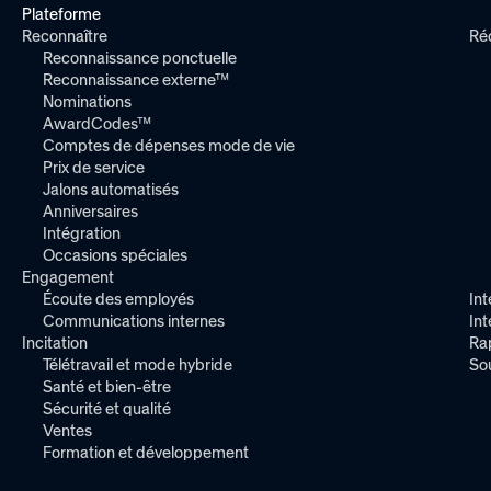
Plateforme
Reconnaître
Ré
Reconnaissance ponctuelle
Reconnaissance externe™
Nominations
AwardCodes™
Comptes de dépenses mode de vie
Prix de service
Jalons automatisés
Anniversaires
Intégration
Occasions spéciales
Engagement
Écoute des employés
Int
Communications internes
In
Incitation
Ra
Télétravail et mode hybride
So
Santé et bien-être
Sécurité et qualité
Ventes
Formation et développement