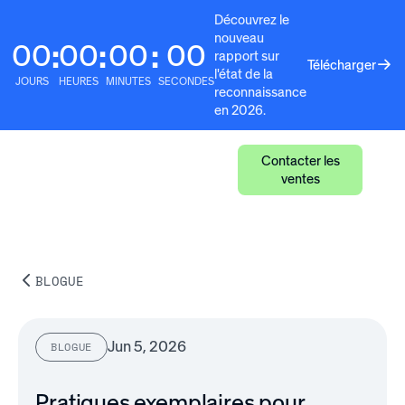
Découvrez le
nouveau
00
00
00
00
:
:
:
rapport sur
Télécharger
l'état de la
JOURS
HEURES
MINUTES
SECONDES
reconnaissance
en 2026.
Contacter les
ventes
BLOGUE
Jun 5, 2026
BLOGUE
Pratiques exemplaires pour